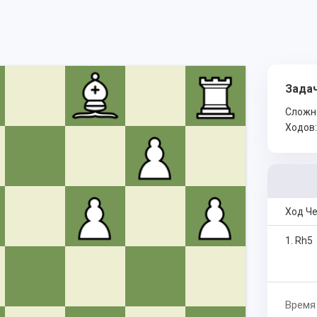
Задач
Сложн
Ходов
Ход Ч
1. Rh5
Время