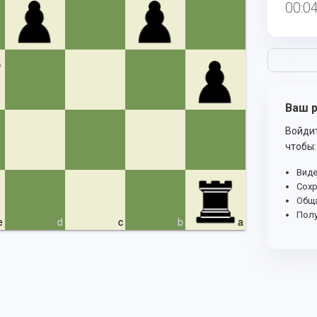
00:0
Ваш р
Войдит
чтобы:
Виде
Сохр
Обща
Полу
e
d
c
b
a