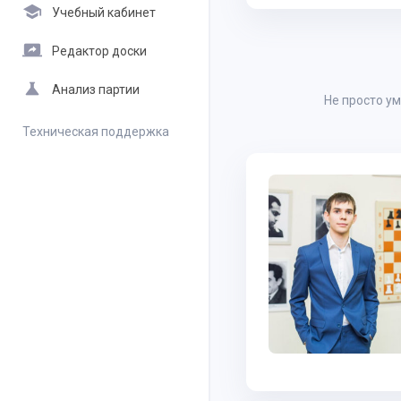
school
Учебный кабинет
screen_share
Редактор доски
science
Анализ партии
Не просто у
Техническая поддержка