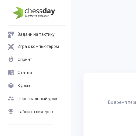
Задачи на тактику
Игра с компьютером
whatshot
Спринт
menu_book
Статьи
local_library
Курсы
supervisor_account
Персональный урок
Во время пер
emoji_events
Таблица лидеров