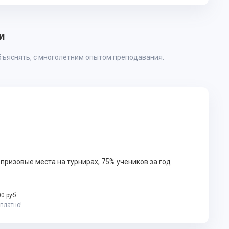
и
бъяснять, с многолетним опытом преподавания.
призовые места на турнирах, 75% учеников за год
00 руб
сплатно!