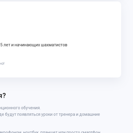
 5 лет и начинающих шахматистов
но!
я?
нционного обучения.
де будут появляться уроки от тренера и домашние
икрофоном, ноутбук, планшет или просто смартфон.