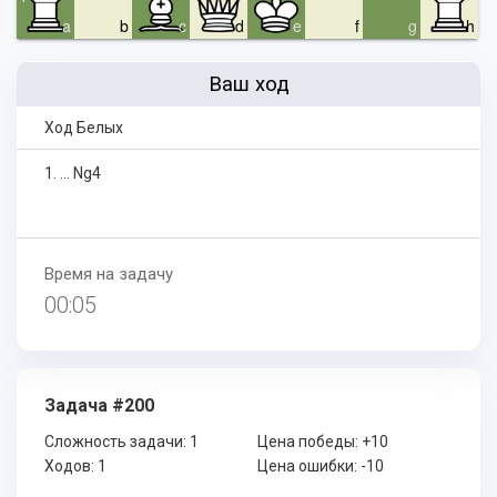
a
b
c
d
e
f
g
h
Ваш ход
Ход Белых
1. ... Ng4
Время на задачу
00:05
Задача #200
Сложность задачи:
1
Цена победы:
+10
Ходов:
1
Цена ошибки:
-10