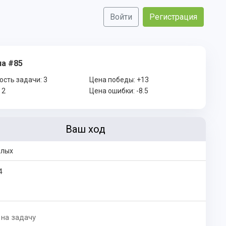
Войти
Регистрация
а #85
ость задачи:
3
Цена победы:
+13
:
2
Цена ошибки:
-8.5
Ваш ход
елых
4
 на задачу