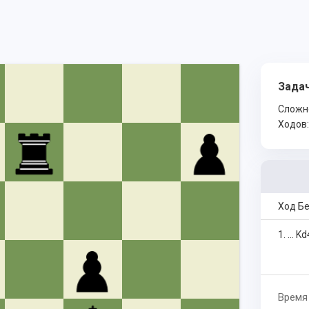
Задач
Сложн
Ходов
Ход Б
1. ... Kd
Время