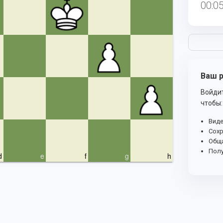
00:0
Ваш р
Войдит
чтобы:
Виде
Сохр
Обща
Полу
d
e
f
g
h