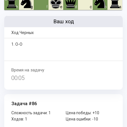
h
g
f
e
d
c
b
a
Ваш ход
Ход Черных
1. O-O
Время на задачу
00:05
Задача #86
Сложность задачи:
1
Цена победы:
+10
Ходов:
1
Цена ошибки:
-10