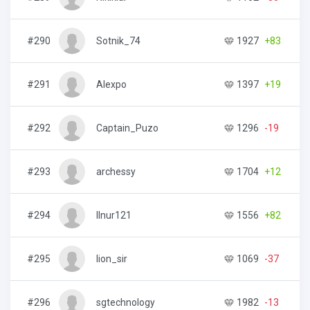
#290
Sotnik_74
1927
+83
#291
Alexpo
1397
+19
#292
Captain_Puzo
1296
-19
#293
archessy
1704
+12
#294
Ilnur121
1556
+82
#295
lion_sir
1069
-37
#296
sgtechnology
1982
-13