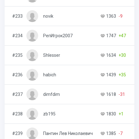
#233
novik
1363
-9
#234
РепИгрок2007
1747
+47
#235
Shlesser
1634
+30
#236
habich
1439
+35
#237
dimfdim
1618
-31
#238
zb195
1830
+1
#239
Пантин Лев Николаевич
1385
-7