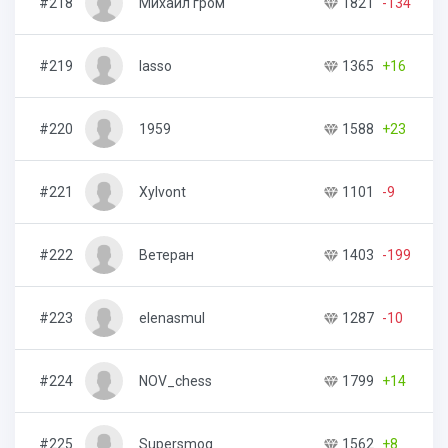
#218
Михаил гром
1821
-134
#219
lasso
1365
+16
#220
1959
1588
+23
#221
Xylvont
1101
-9
#222
Ветеран
1403
-199
#223
elenasmul
1287
-10
#224
NOV_chess
1799
+14
#225
Supersmog
1562
+8