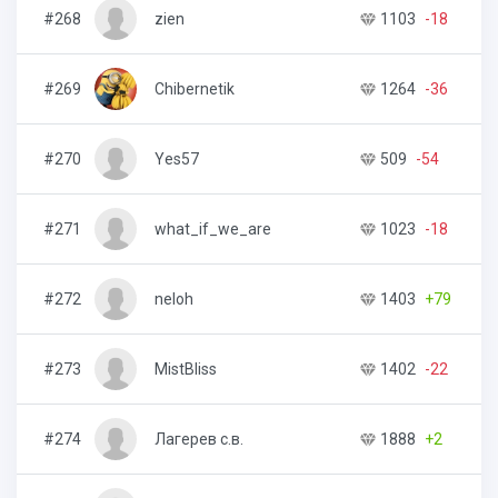
#268
zien
1103
-18
#269
Chibernetik
1264
-36
#270
Yes57
509
-54
#271
what_if_we_are
1023
-18
#272
neloh
1403
+79
#273
MistBliss
1402
-22
#274
Лагерев с.в.
1888
+2