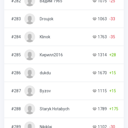
#282
Вадим 1965
1075
-25
#283
Droujok
1063
-33
#284
Klinok
1763
-35
#285
Кирилл2016
1314
+28
#286
dukdu
1670
+15
#287
Byzov
1115
+15
#288
Staryk Hotabych
1789
+175
#289
Nikiklai
1102
-30