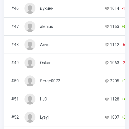
#46
цукини
1614
-14
#47
alenius
1163
+63
#48
Anver
1112
-65
#49
Oskar
1063
-20
#50
Serge0072
2205
+12
#51
H₂O
1128
+48
#52
Lysyii
1807
+28