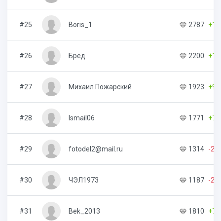
#25
Boris_1
2787
+11
#26
Бред
2200
+12
#27
Михаил Пожарский
1923
+92
#28
Ismail06
1771
+75
#29
fotodel2@mail.ru
1314
-21
#30
ЧЭЛ1973
1187
-22
#31
Bek_2013
1810
+70