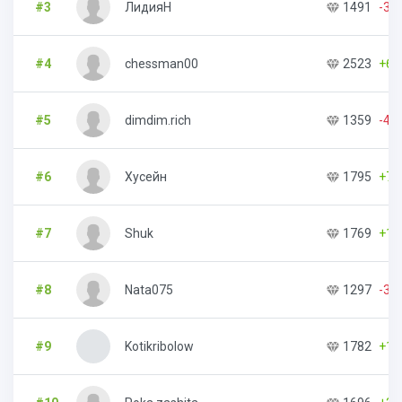
#3
ЛидияН
1491
-30
#4
chessman00
2523
+60
#5
dimdim.rich
1359
-44
#6
Хусейн
1795
+76
#7
Shuk
1769
+15
#8
Nata075
1297
-33
#9
Kotikribolow
1782
+10