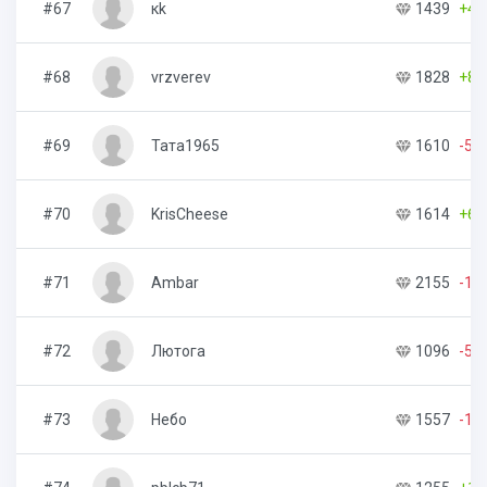
#67
кk
1439
+43
#68
vrzverev
1828
+83
#69
Тата1965
1610
-57
#70
KrisCheese
1614
+61
#71
Ambar
2155
-13
#72
Лютога
1096
-50
#73
Небо
1557
-15