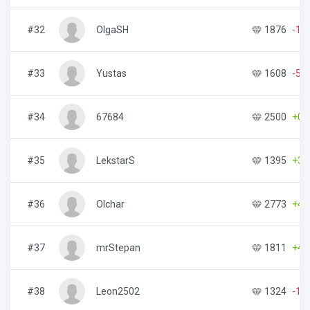
#32
OlgaSH
1876
-19
#33
Yustas
1608
-56
#34
67684
2500
+0
#35
LekstarS
1395
+39
#36
Olchar
2773
+46
#37
mrStepan
1811
+41
#38
Leon2502
1324
-13