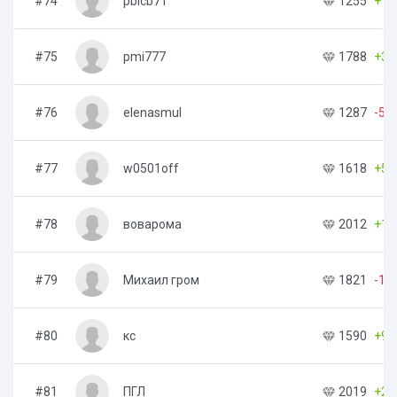
#74
pblcb71
1255
+18
#75
pmi777
1788
+34
#76
elenasmul
1287
-5
#77
w0501off
1618
+59
#78
воварома
2012
+10
#79
Михаил гром
1821
-13
#80
кс
1590
+9
#81
ПГЛ
2019
+21