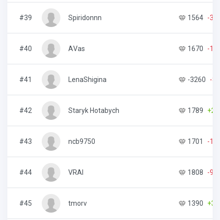
#39
Spiridonnn
1564
-33
#40
АVas
1670
-15
#41
LenaShigina
-3260
-8
#42
Staryk Hotabych
1789
+26
#43
ncb9750
1701
-12
#44
VRAl
1808
-90
#45
tmorv
1390
+38