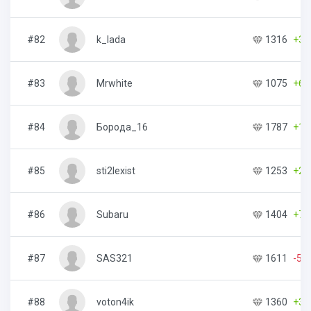
#82
k_lada
1316
+31
#83
Mrwhite
1075
+66
#84
Борода_16
1787
+12
#85
sti2lexist
1253
+24
#86
Subaru
1404
+78
#87
SAS321
1611
-53
#88
voton4ik
1360
+34