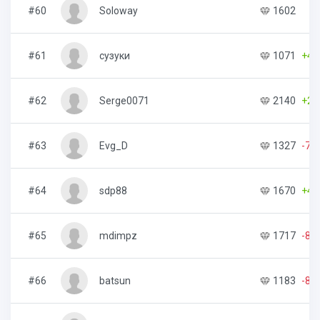
#60
Soloway
1602
#61
сузуки
1071
+45
#62
Serge0071
2140
+29
#63
Evg_D
1327
-79
#64
sdp88
1670
+45
#65
mdimpz
1717
-81
#66
batsun
1183
-83