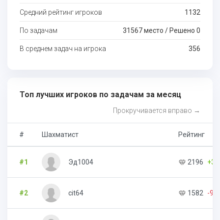
Средний рейтинг игроков
1132
По задачам
31567 место / Решено 0
В среднем задач на игрока
356
Топ лучших игроков по задачам за месяц
Прокручивается вправо →
#
Шахматист
Рейтинг
#1
Эд1004
2196
+34
#2
cit64
1582
-97