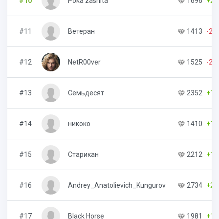
#10
Poka zashita
1696
+20
#11
Ветеран
1413
-25
#12
NetR00ver
1525
-28
#13
Семьдесят
2352
+13
#14
никоко
1410
+13
#15
Старикан
2212
+12
#16
Andrey_Anatolievich_Kungurov
2734
+22
#17
Black Horse
1981
+10