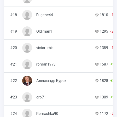
#18
Eugene44
1810
-16
#19
Old man1
1295
-25
#20
victor-irbis
1359
-18
#21
roman1973
1587
+58
#22
Александр Буряк
1828
+20
#23
grb71
1309
+50
#24
Romashka90
1172
-77