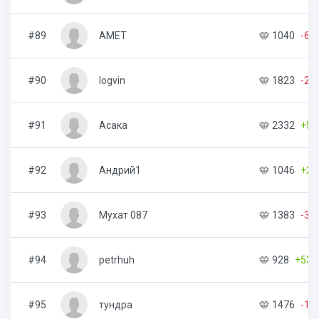
#89
AMET
1040
-67
#90
logvin
1823
-21
#91
Асака
2332
+51
#92
Андрий1
1046
+25
#93
Мухат 087
1383
-3
#94
petrhuh
928
+535
#95
тундра
1476
-13