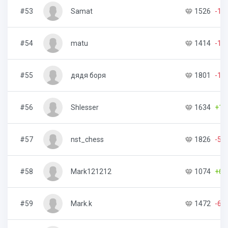
#53
Samat
1526
-15
#54
matu
1414
-10
#55
дядя боря
1801
-14
#56
Shlesser
1634
+1
#57
nst_chess
1826
-53
#58
Mark121212
1074
+64
#59
Mark.k
1472
-66