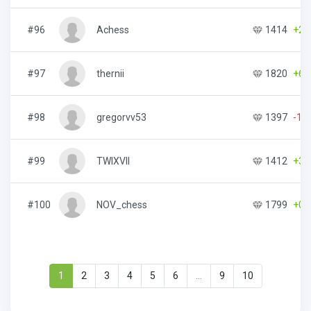
#96
Achess
1414
+2
#97
thernii
1820
+61
#98
gregorvv53
1397
-12
#99
TWIXVII
1412
+31
#100
NOV_chess
1799
+0
1
2
3
4
5
6
...
9
10