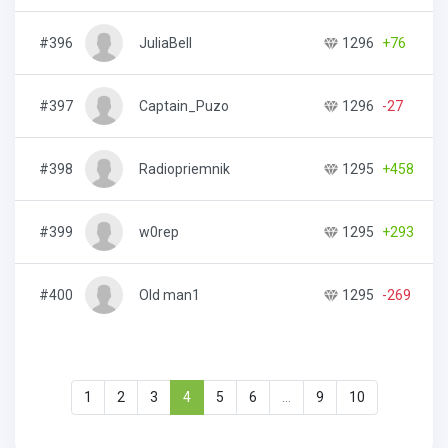
#396
JuliaBell
1296
+76
2
#397
Captain_Puzo
1296
-27
1
#398
Radiopriemnik
1295
+458
2
#399
w0rep
1295
+293
6
#400
Old man1
1295
-269
9
1
2
3
4
5
6
...
9
10