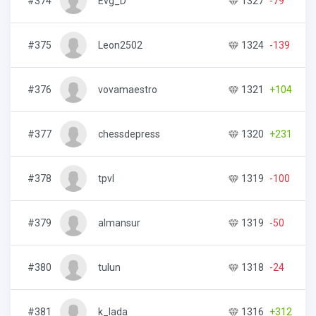
#374
Evg_D
1327
-79
3
#375
Leon2502
1324
-139
1
#376
vovamaestro
1321
+104
3
#377
chessdepress
1320
+231
3
#378
tpvl
1319
-100
4
#379
almansur
1319
-50
3
#380
tulun
1318
-24
5
#381
k_lada
1316
+312
3