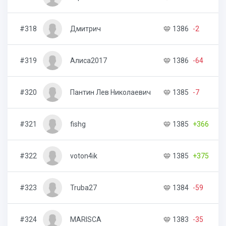
#318
Дмитрич
1386
-2
5
#319
Алиса2017
1386
-64
1
#320
Пантин Лев Николаевич
1385
-7
1
#321
fishg
1385
+366
2
#322
voton4ik
1385
+375
3
#323
Truba27
1384
-59
1
#324
MARISCA
1383
-35
4