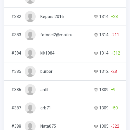
#382
Кирилл2016
1314
+28
1
#383
fotodel2@mail.ru
1314
-211
1
#384
kik1984
1314
+312
6
#385
burbor
1312
-28
2
#386
anfil
1309
+9
3
#387
grb71
1309
+50
1
#388
Nata075
1305
-322
5