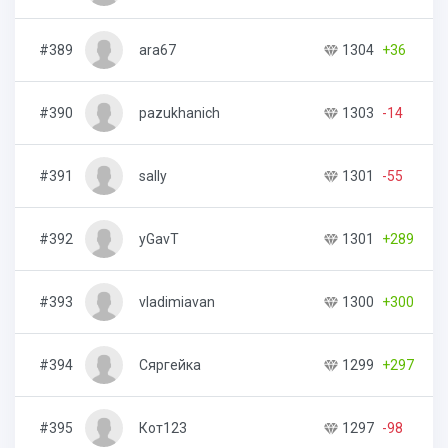
#389
ara67
1304
+36
4
#390
pazukhanich
1303
-14
3
#391
sally
1301
-55
1
#392
yGavT
1301
+289
9
#393
vladimiavan
1300
+300
3
#394
Сяргейка
1299
+297
7
#395
Кот123
1297
-98
5