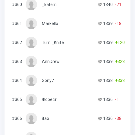
#360
_katern
1340
-71
1
#361
Markello
1339
-18
3
#362
Tumi_Knife
1339
+120
3
#363
AnnDrew
1339
+328
1
#364
Sony7
1338
+338
2
#365
Форест
1336
-1
1
#366
itao
1336
-38
5