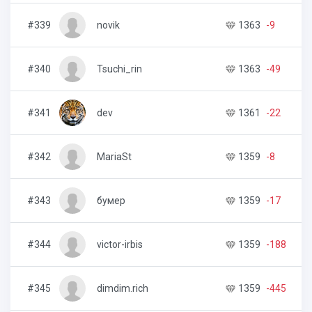
#339
novik
1363
-9
5
#340
Tsuchi_rin
1363
-49
4
#341
dev
1361
-22
7
#342
MariaSt
1359
-8
9
#343
бумер
1359
-17
8
#344
victor-irbis
1359
-188
5
#345
dimdim.rich
1359
-445
7