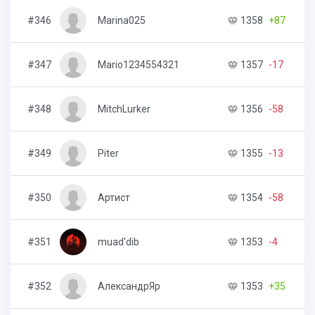
#346
Marina025
1358
+87
2
#347
Mario1234554321
1357
-17
6
#348
MitchLurker
1356
-58
3
#349
Piter
1355
-13
1
#350
Артист
1354
-58
5
#351
muad'dib
1353
-4
4
#352
АлександрЯр
1353
+35
3