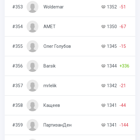
#353
Woldemar
1352
-51
2
#354
AMET
1350
-67
7
#355
Олег Голубов
1345
-15
4
#356
Barsik
1344
+336
2
#357
mrlelik
1342
-21
2
#358
Кащеев
1341
-44
3
#359
ПартизанДен
1341
-144
6