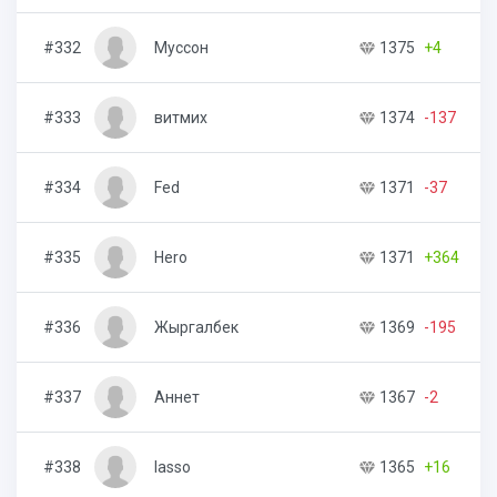
#332
Муссон
1375
+4
4
#333
витмих
1374
-137
2
#334
Fed
1371
-37
2
#335
Hero
1371
+364
1
#336
Жыргалбек
1369
-195
2
#337
Аннет
1367
-2
6
#338
lasso
1365
+16
2