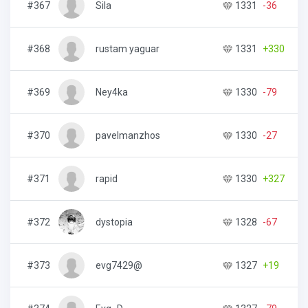
#367
Sila
1331
-36
7
#368
rustam yaguar
1331
+330
3
#369
Ney4ka
1330
-79
1
#370
pavelmanzhos
1330
-27
3
#371
rapid
1330
+327
3
#372
dystopia
1328
-67
3
#373
evg7429@
1327
+19
1