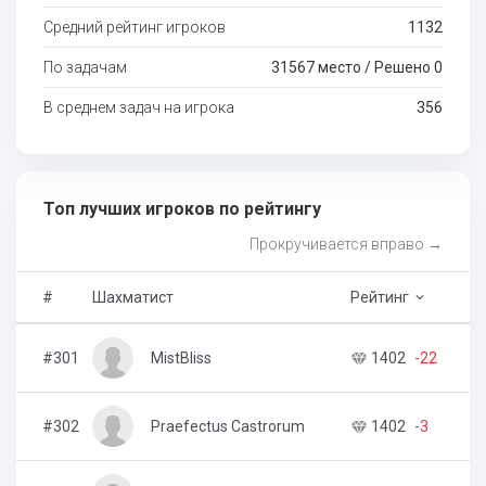
Средний рейтинг игроков
1132
По задачам
31567 место / Решено 0
В среднем задач на игрока
356
Топ лучших игроков по рейтингу
Прокручивается вправо →
#
Шахматист
Рейтинг
З
keyboard_arrow_down
#301
MistBliss
1402
-22
4
#302
Praefectus Castrorum
1402
-3
3