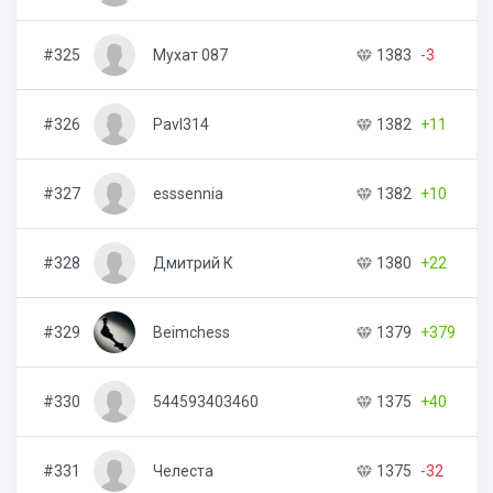
#325
Мухат 087
1383
-3
9
#326
Pavl314
1382
+11
5
#327
esssennia
1382
+10
7
#328
Дмитрий К
1380
+22
1
#329
Beimchess
1379
+379
5
#330
544593403460
1375
+40
5
#331
Челеста
1375
-32
2