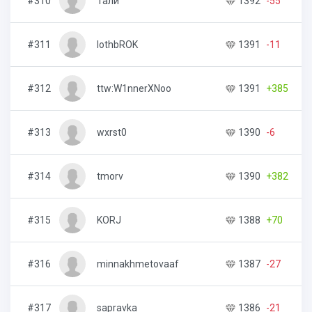
#310
Тали
1392
-55
1
#311
lothbROK
1391
-11
4
#312
ttw:W1nnerXNoo
1391
+385
1
#313
wxrst0
1390
-6
6
#314
tmorv
1390
+382
6
#315
KORJ
1388
+70
1
#316
minnakhmetovaaf
1387
-27
2
#317
sapravka
1386
-21
3