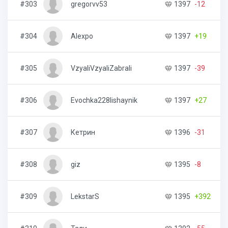
#303
gregorvv53
1397
-12
5
#304
Alexpo
1397
+19
6
#305
VzyaliVzyaliZabrali
1397
-39
1
#306
Evochka228lishaynik
1397
+27
1
#307
Кетрин
1396
-31
1
#308
giz
1395
-8
5
#309
LekstarS
1395
+392
4