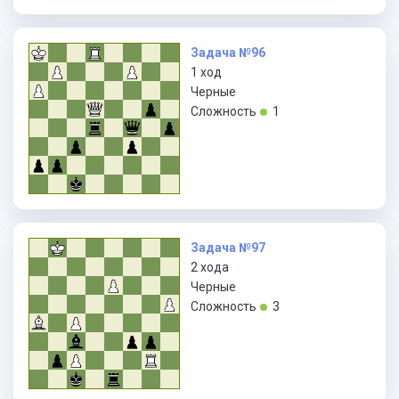
Задача №96
1 ход
Черные
Сложность
1
Задача №97
2 хода
Черные
Сложность
3